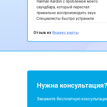
Harman Kardon с проблемой моего
саундбара, который перестал
правильно воспроизводить звук.
Специалисты быстро устранили
неисправность, и теперь он звучит
как новый. Очень доволен качеством
Отзыв из
Яндекс карты
обслуживания и профессионализмом
команды. Спасибо за вашу работу!
Нужна консультация
Закажите бесплатную консультацию