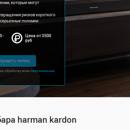
ении, которые могут
твращения рисков короткого
 серьезные поломки.
3-
Цена от 3500
руб
править заявку
 на обработку моих
персональных
ара harman kardon