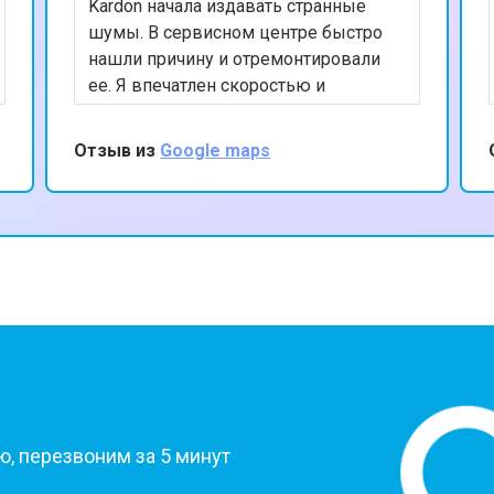
Kardon начала издавать странные
шумы. В сервисном центре быстро
нашли причину и отремонтировали
ее. Я впечатлен скоростью и
качеством обслуживания. Теперь моя
система работает безупречно.
Отзыв из
Google maps
Рекомендую этот сервис всем
владельцам аудиотехники Harman
Kardon.
?
, перезвоним за 5 минут