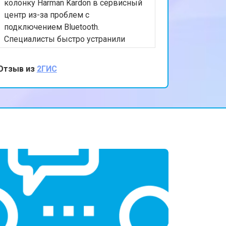
колонку Harman Kardon в сервисный
центр из-за проблем с
подключением Bluetooth.
Специалисты быстро устранили
проблему, и теперь она работает
идеально. Очень благодарна за
Отзыв из
2ГИС
внимательное отношение и высокое
качество обслуживания. Ваш сервис -
настоящее спасение для моей
любимой колонки!