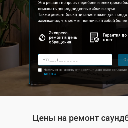
Это решает вопросы перебоев в электроснабж
вызывать непредвиденные сбои в звуке.
Также ремонт блока питания важен для предо
замыкания, что может повлечь за собой более
Экспресс
Гарантия до 
ремонт в день
х лет
обращения
От
Нажимая на кнопку отправить я даю свое согласие
данных.
Цены на ремонт саундб