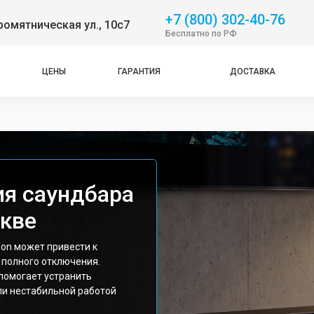
+7 (800) 302-40-76
омятническая ул., 10с7
Бесплатно по РФ
ЦЕНЫ
ГАРАНТИЯ
ДОСТАВКА
ия саундбара
скве
on может привести к
 полного отключения.
помогает устранить
ли нестабильной работой