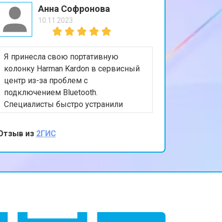
Анна Софронова
10.11.2023
Я принесла свою портативную
колонку Harman Kardon в сервисный
центр из-за проблем с
подключением Bluetooth.
Специалисты быстро устранили
проблему, и теперь она работает
идеально. Очень благодарна за
Отзыв из
2ГИС
внимательное отношение и высокое
качество обслуживания. Ваш сервис -
настоящее спасение для моей
любимой колонки!