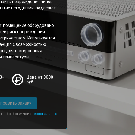
явить повреждения чипов
нанные негодными, подлежат
и: помещение оборудовано
щей риск повреждения
ктричеством. Используется
танция с возможностью
ры для тестирования
и температуры.
3-
Цена от 3000
руб
править заявку
 на обработку моих
персональных