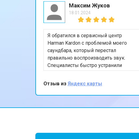
Максим Жуков
18.01.2024
Я обратился в сервисный центр
Harman Kardon с проблемой моего
саундбара, который перестал
правильно воспроизводить звук.
Специалисты быстро устранили
неисправность, и теперь он звучит
как новый. Очень доволен качеством
Отзыв из
Яндекс карты
обслуживания и профессионализмом
команды. Спасибо за вашу работу!