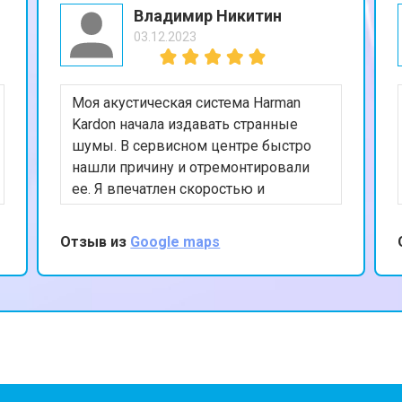
Владимир Никитин
03.12.2023
Моя акустическая система Harman
Kardon начала издавать странные
шумы. В сервисном центре быстро
нашли причину и отремонтировали
ее. Я впечатлен скоростью и
качеством обслуживания. Теперь моя
система работает безупречно.
Отзыв из
Google maps
Рекомендую этот сервис всем
владельцам аудиотехники Harman
Kardon.