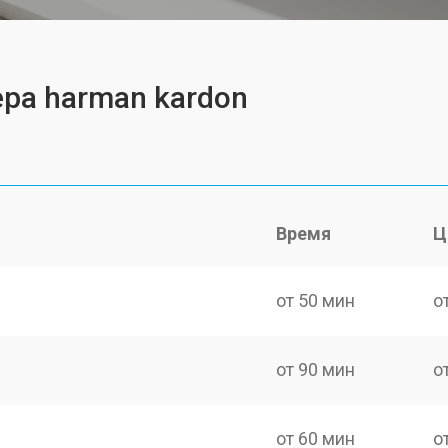
ра harman kardon
Время
Ц
от 50 мин
о
от 90 мин
о
от 60 мин
о